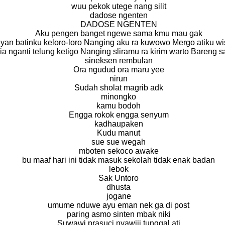
wuu pekok utege nang silit
dadose ngenten
DADOSE NGENTEN
Aku pengen banget ngewe sama kmu mau gak
yan batinku keloro-loro Nanging aku ra kuwowo Mergo atiku wi
ia nganti telung ketigo Nanging sliramu ra kirim warto Bareng s
sineksen rembulan
Ora ngudud ora maru yee
nirun
Sudah sholat magrib adk
minongko
kamu bodoh
Engga rokok engga senyum
kadhaupaken
Kudu manut
sue sue wegah
mboten sekoco awake
bu maaf hari ini tidak masuk sekolah tidak enak badan
lebok
Sak Untoro
dhusta
jogane
umume nduwe ayu eman nek ga di post
paring asmo sinten mbak niki
Suwawi prasuci nyawiji tunggal ati