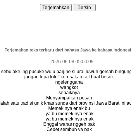
Terjemahan teks terbaru dari bahasa Jawa ke bahasa Indones
2026-08-08 05:00:09
 sebulake ing pucuke wulu parjine si urai luwuh gersah bingung
jangan lupa foto" kerusakan rail buat besok
ngelenggana
wangkot
sebaiknya
Menyampaikan pesan
alah satu tradisi unik khas sunda dari provinsi Jawa Barat ini a
Memek nya enak bu
Iya bu memek nya enak
Iya bu memek nya enak
Enggal waras nggeh pak
Cepet sembuh ya pak