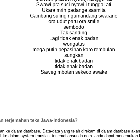
Swawi pra suci nyawiji tunggal ati
Ukara mrih padange sasmita
Gambang suling ngumandang swarane
ora udut paru ora smile
sembodo
Tak sanding
Lagi tidak enak badan
wongatus
mega putih pepasihan karo rembulan
sungkan
tidak enak badan
tidak enak badan
Saweg mboten sekeco awake
 terjemahan teks Jawa-Indonesia?
ke dalam database. Data-data yang telah direkam di dalam database akan d
i ke dalam system translasi terjemahansunda.com. anda dapat menemukan Ko