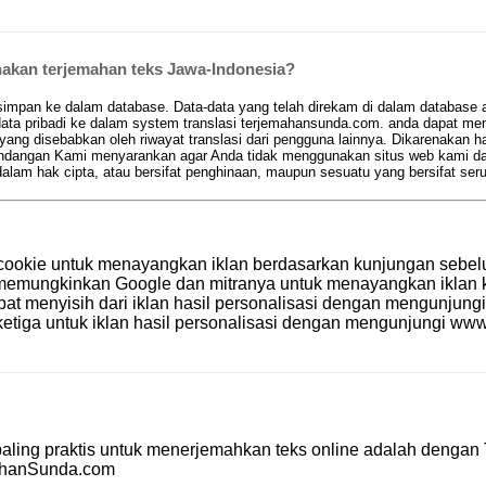
kan terjemahan teks Jawa-Indonesia?
pan ke dalam database. Data-data yang telah direkam di dalam database aka
ta pribadi ke dalam system translasi terjemahansunda.com. anda dapat men
 yang disebabkan oleh riwayat translasi dari pengguna lainnya. Dikarenakan 
 pandangan Kami menyarankan agar Anda tidak menggunakan situs web kami d
am hak cipta, atau bersifat penghinaan, maupun sesuatu yang bersifat se
cookie untuk menayangkan iklan berdasarkan kunjungan sebel
le memungkinkan Google dan mitranya untuk menayangkan ikla
apat menyisih dari iklan hasil personalisasi dengan mengunjung
etiga untuk iklan hasil personalisasi dengan mengunjungi
www.
aling praktis untuk menerjemahkan teks online adalah dengan
ahanSunda.com