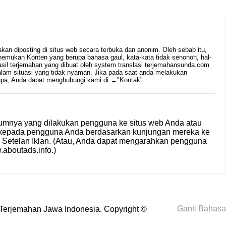
n diposting di situs web secara terbuka dan anonim. Oleh sebab itu,
emukan Konten yang berupa bahasa gaul, kata-kata tidak senonoh, hal-
hasil terjemahan yang dibuat oleh system translasi terjemahansunda.com
alam situasi yang tidak nyaman. Jika pada saat anda melakukan
rupa, Anda dapat menghubungi kami di →
"Kontak"
umnya yang dilakukan pengguna ke situs web Anda atau
n kepada pengguna Anda berdasarkan kunjungan mereka ke
i
Setelan Iklan
. (Atau, Anda dapat mengarahkan pengguna
aboutads.info
.)
Ganti Bahasa
Terjemahan Jawa Indonesia
. Copyright ©