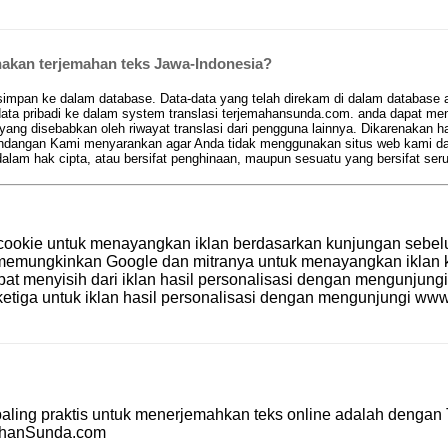
kan terjemahan teks Jawa-Indonesia?
pan ke dalam database. Data-data yang telah direkam di dalam database aka
ta pribadi ke dalam system translasi terjemahansunda.com. anda dapat men
 yang disebabkan oleh riwayat translasi dari pengguna lainnya. Dikarenakan 
 pandangan Kami menyarankan agar Anda tidak menggunakan situs web kami d
am hak cipta, atau bersifat penghinaan, maupun sesuatu yang bersifat se
cookie untuk menayangkan iklan berdasarkan kunjungan sebel
le memungkinkan Google dan mitranya untuk menayangkan ikla
apat menyisih dari iklan hasil personalisasi dengan mengunjung
etiga untuk iklan hasil personalisasi dengan mengunjungi
www.
aling praktis untuk menerjemahkan teks online adalah dengan
ahanSunda.com