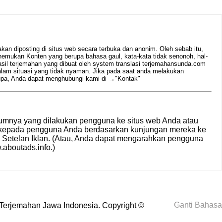
n diposting di situs web secara terbuka dan anonim. Oleh sebab itu,
emukan Konten yang berupa bahasa gaul, kata-kata tidak senonoh, hal-
hasil terjemahan yang dibuat oleh system translasi terjemahansunda.com
alam situasi yang tidak nyaman. Jika pada saat anda melakukan
rupa, Anda dapat menghubungi kami di →
"Kontak"
umnya yang dilakukan pengguna ke situs web Anda atau
n kepada pengguna Anda berdasarkan kunjungan mereka ke
i
Setelan Iklan
. (Atau, Anda dapat mengarahkan pengguna
aboutads.info
.)
Ganti Bahasa
Terjemahan Jawa Indonesia
. Copyright ©