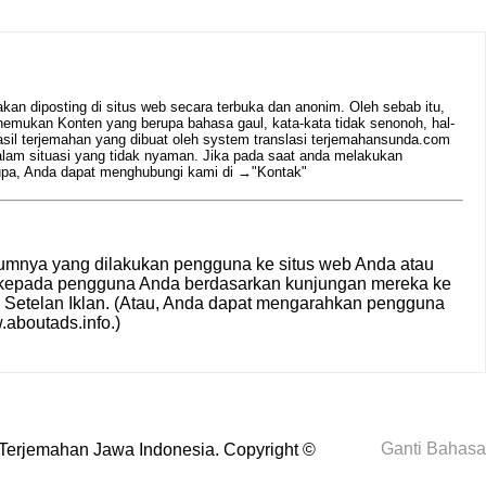
n diposting di situs web secara terbuka dan anonim. Oleh sebab itu,
emukan Konten yang berupa bahasa gaul, kata-kata tidak senonoh, hal-
hasil terjemahan yang dibuat oleh system translasi terjemahansunda.com
alam situasi yang tidak nyaman. Jika pada saat anda melakukan
rupa, Anda dapat menghubungi kami di →
"Kontak"
umnya yang dilakukan pengguna ke situs web Anda atau
n kepada pengguna Anda berdasarkan kunjungan mereka ke
i
Setelan Iklan
. (Atau, Anda dapat mengarahkan pengguna
aboutads.info
.)
Ganti Bahasa
Terjemahan Jawa Indonesia
. Copyright ©