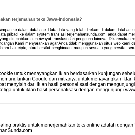
kan terjemahan teks Jawa-Indonesia?
pan ke dalam database. Data-data yang telah direkam di dalam database aka
ta pribadi ke dalam system translasi terjemahansunda.com. anda dapat men
 yang disebabkan oleh riwayat translasi dari pengguna lainnya. Dikarenakan 
 pandangan Kami menyarankan agar Anda tidak menggunakan situs web kami d
am hak cipta, atau bersifat penghinaan, maupun sesuatu yang bersifat se
cookie untuk menayangkan iklan berdasarkan kunjungan sebel
le memungkinkan Google dan mitranya untuk menayangkan ikla
apat menyisih dari iklan hasil personalisasi dengan mengunjung
etiga untuk iklan hasil personalisasi dengan mengunjungi
www.
aling praktis untuk menerjemahkan teks online adalah dengan
ahanSunda.com